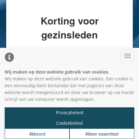
Korting voor
gezinsleden
Toggl
KLIK HIER
cooki
conse
Wij maken op deze website gebruik van cookies.
bann
Wij maken op deze website gebruik van cookies. Een cookie is
een eenvoudig klein bestandje dat met pagina’s van deze
website wordt meegestuurd en door uw browser op uw harde
schrijf van uw computer wordt opgeslagen.
Privacybeleid
Cookiebeleid
benVitaal
Kelmonderstraat 55
Akkoord
Alleen essentieel
6191 RD Beek