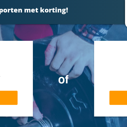
porten met korting!
s
of