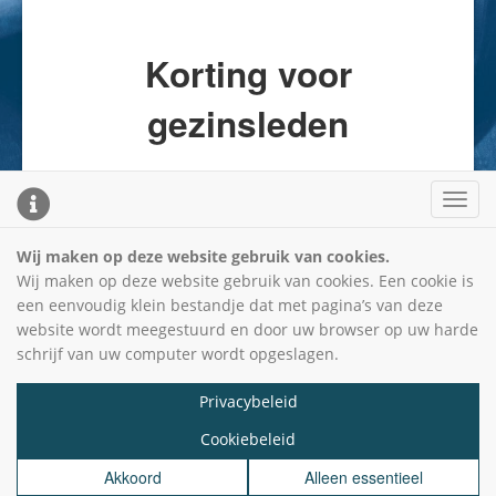
Korting voor
gezinsleden
Toggl
KLIK HIER
cooki
conse
Wij maken op deze website gebruik van cookies.
bann
Wij maken op deze website gebruik van cookies. Een cookie is
een eenvoudig klein bestandje dat met pagina’s van deze
website wordt meegestuurd en door uw browser op uw harde
schrijf van uw computer wordt opgeslagen.
Privacybeleid
Cookiebeleid
benVitaal
Kelmonderstraat 55
Akkoord
Alleen essentieel
6191 RD Beek